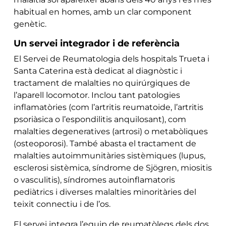
habitual en homes, amb un clar component
genètic.
Un servei integrador i de referència
El Servei de Reumatologia dels hospitals Trueta i
Santa Caterina està dedicat al diagnòstic i
tractament de malalties no quirúrgiques de
l’aparell locomotor. Inclou tant patologies
inflamatòries (com l’artritis reumatoide, l’artritis
psoriàsica o l’espondilitis anquilosant), com
malalties degeneratives (artrosi) o metabòliques
(osteoporosi). També abasta el tractament de
malalties autoimmunitàries sistèmiques (lupus,
esclerosi sistèmica, síndrome de Sjögren, miositis
o vasculitis), síndromes autoinflamatoris
pediàtrics i diverses malalties minoritàries del
teixit connectiu i de l’os.
El servei integra l’equip de reumatòlegs dels dos