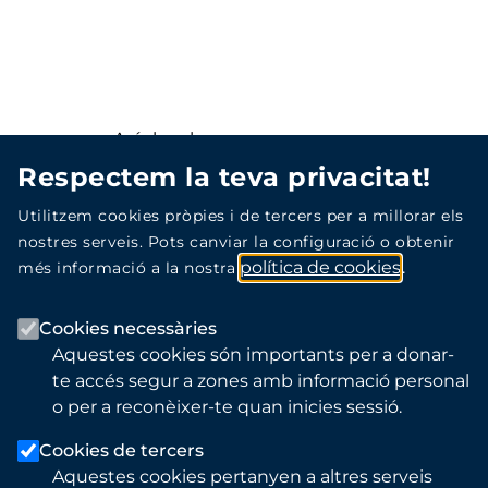
Avís legal
Respectem la teva privacitat!
Política de privacitat
Utilitzem cookies pròpies i de tercers per a millorar els
nostres serveis. Pots canviar la configuració o obtenir
Política de protecció de dades
política de cookies
més informació a la nostra
Accessibilitat
Cookies necessàries
Aquestes cookies són importants per a donar-
te accés segur a zones amb informació personal
o per a reconèixer-te quan inicies sessió.
Copyright © 2026, ICS-IAS
Tots els drets reservats.
Cookies de tercers
Aquestes cookies pertanyen a altres serveis