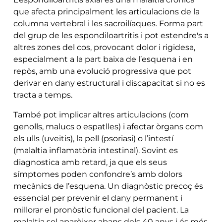
que afecta principalment les articulacions de la
columna vertebral i les sacroilíaques. Forma part
del grup de les espondiloartritis i pot estendre's a
altres zones del cos, provocant dolor i rigidesa,
especialment a la part baixa de l’esquena i en
repòs, amb una evolució progressiva que pot
derivar en dany estructural i discapacitat si no es
tracta a temps.
També pot implicar altres articulacions (com
genolls, malucs o espatlles) i afectar òrgans com
els ulls (uveïtis), la pell (psoriasi) o l’intestí
(malaltia inflamatòria intestinal). Sovint es
diagnostica amb retard, ja que els seus
símptomes poden confondre’s amb dolors
mecànics de l’esquena. Un diagnòstic precoç és
essencial per prevenir el dany permanent i
millorar el pronòstic funcional del pacient. La
malaltia sol aparèixer abans dels 40 anys i és més