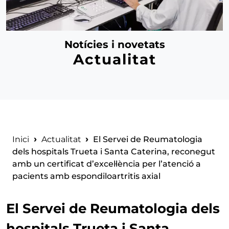
Notícies i novetats
Actualitat
Fil d'ariadna
Inici
Actualitat
El Servei de Reumatologia
dels hospitals Trueta i Santa Caterina, reconegut
amb un certificat d’excel·lència per l’atenció a
pacients amb espondiloartritis axial
El Servei de Reumatologia dels
hospitals Trueta i Santa