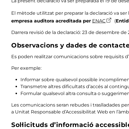
La present declaració va ser preparada el 19 de d
El mètode utilitzat per preparar la declaració va ser 
empresa auditora acreditada per
ENAC
(
Entid
Darrera revisió de la declaració: 23 de desembre de
Observacions y dades de contact
Es poden realitzar comunicacions sobre requisits d’ac
Per exemple:
Informar sobre qualsevol possible incompliment
Transmetre altres dificultats d’accés al contingu
Formular qualsevol altra consulta o suggeriment d
Les comunicacions seran rebudes i traslladades per
a Unitat Responsable d’Accessibilitat Web en l’àmb
Sol·licituds d’informació accessibl