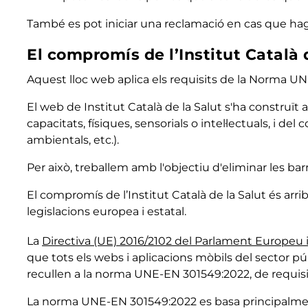
També es pot iniciar una reclamació en cas que hag
El compromís de l’Institut Català d
Aquest lloc web aplica els requisits de la Norma U
El web de Institut Català de la Salut s'ha construït
capacitats, físiques, sensorials o intel·lectuals, i d
ambientals, etc.).
Per això, treballem amb l'objectiu d'eliminar les bar
El compromís de l’Institut Català de la Salut és arri
legislacions europea i estatal.
La
Directiva (UE) 2016/2102 del Parlament Europeu i
que tots els webs i aplicacions mòbils del sector pú
recullen a la norma UNE-EN 301549:2022, de requisits
La norma UNE-EN 301549:2022 es basa principalment