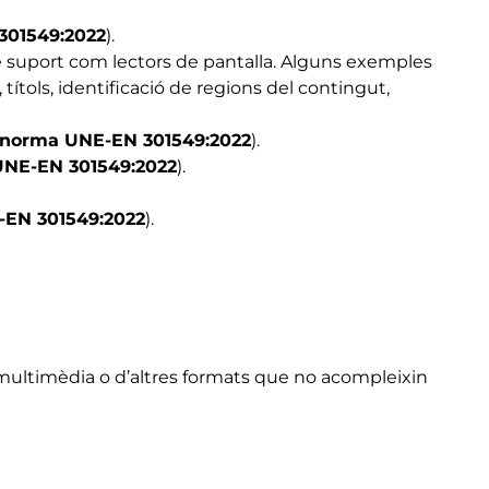
 301549:2022
).
e suport com lectors de pantalla. Alguns exemples
ítols, identificació de regions del contingut,
 la norma UNE-EN 301549:2022
).
a UNE-EN 301549:2022
).
NE-EN 301549:2022
).
t multimèdia o d’altres formats que no acompleixin