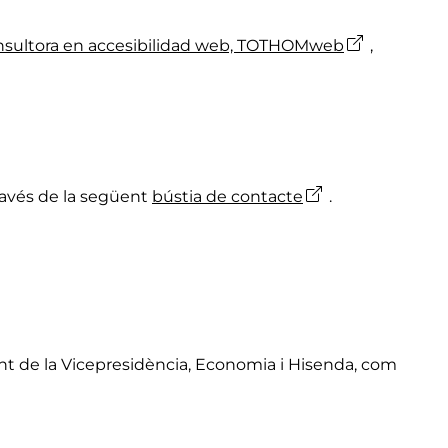
nsultora en accesibilidad web, TOTHOMweb
,
 través de la següent
bústia de contacte
.
nt de la Vicepresidència, Economia i Hisenda, com