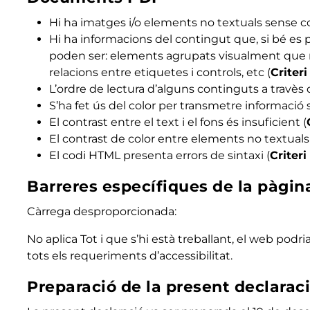
Hi ha imatges i/o elements no textuals sense co
Hi ha informacions del contingut que, si bé es
poden ser: elements agrupats visualment que no e
relacions entre etiquetes i controls, etc (
Criter
L’ordre de lectura d’alguns continguts a travès 
S’ha fet ús del color per transmetre informació s
El contrast entre el text i el fons és insuficient (
El contrast de color entre elements no textuals i
El codi HTML presenta errors de sintaxi (
Criter
Barreres específiques de la pàgin
Càrrega desproporcionada:
No aplica Tot i que s’hi està treballant, el web po
tots els requeriments d’accessibilitat.
Preparació de la present declaraci