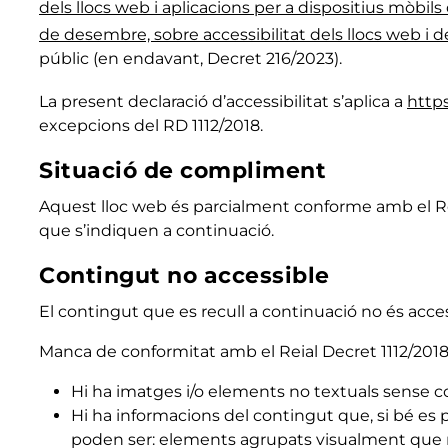
dels llocs web i aplicacions per a dispositius mòbils
de desembre, sobre accessibilitat dels llocs web i de
públic (en endavant, Decret 216/2023).
La present declaració d’accessibilitat s’aplica a
https
excepcions del RD 1112/2018.
Situació de compliment
Aquest lloc web és parcialment conforme amb el Rei
que s’indiquen a continuació.
Contingut no accessible
El contingut que es recull a continuació no és acc
Manca de conformitat amb el Reial Decret 1112/201
Hi ha imatges i/o elements no textuals sense co
Hi ha informacions del contingut que, si bé es
poden ser: elements agrupats visualment que no e