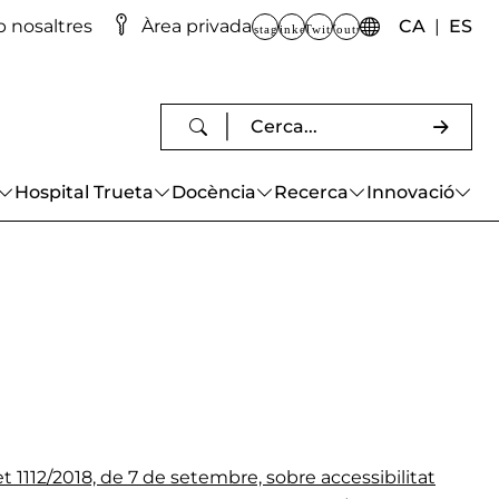
CATALÀ
ES
 nosaltres
Àrea privada
CA
ES
Instagram
Linkedin
Twitter
Youtube
Enllaços d'accés directe Ate
Xarxes socials
Buscar contingut
Escriviu els termes de cerca i premeu E
Hospital Trueta
Docència
Recerca
Innovació
t 1112/2018, de 7 de setembre, sobre accessibilitat