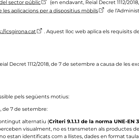
 del sector públic
(en endavant, Reial Decret 1112/2018
 les aplicacions per a dispositius mòbils
de l’Administ
://icsgirona.cat
. Aquest lloc web aplica els requisits
al Decret 1112/2018, de 7 de setembre a causa de les ex
essible pels següents motius:
8, de 7 de setembre:
ntingut alternatiu (
Criteri 9.1.1.1 de la norma UNE-EN 
 perceben visualment, no es transmeten als productes d
stan identificats com a llistes, dades en format taula, t