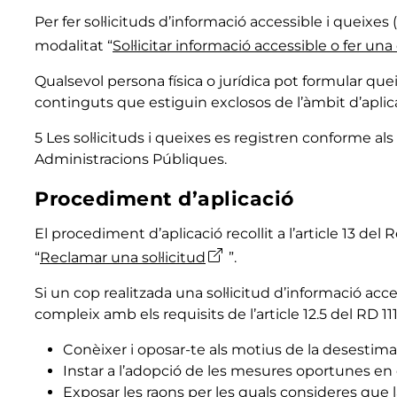
Per fer sol·licituds d’informació accessible i queixes (
modalitat “
Sol·licitar informació accessible o fer un
Qualsevol persona física o jurídica pot formular queix
continguts que estiguin exclosos de l’àmbit d’apli
5 Les sol·licituds i queixes es registren conforme al
Administracions Públiques.
Procediment d’aplicació
El procediment d’aplicació recollit a l’article 13 del R
“
Reclamar una sol·licitud
”.
Si un cop realitzada una sol·licitud d’informació ac
compleix amb els requisits de l’article 12.5 del RD 11
Conèixer i oposar-te als motius de la desestima
Instar a l’adopció de les mesures oportunes en
Exposar les raons per les quals consideres que l