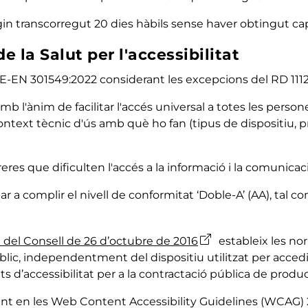
in transcorregut 20 dies hàbils sense haver obtingut ca
e la Salut per l'accessibilitat
NE-EN 301549:2022 considerant les excepcions del RD 1112
 amb l'ànim de facilitar l'accés universal a totes les pe
el context tècnic d'ús amb què ho fan (tipus de dispositiu,
reres que dificulten l'accés a la informació i la comunicaci
bar a complir el nivell de conformitat ‘Doble-A’ (AA), tal 
 del Consell de 26 d’octubre de 2016
estableix les no
blic, independentment del dispositiu utilitzat per accedir
 d’accessibilitat per a la contractació pública de produc
 en les Web Content Accessibility Guidelines (WCAG) 2.1