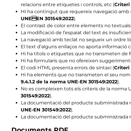
relacions entre etiquetes i controls, etc (
Criter
HI ha contingut que requereix navegació amb scr
UNEEN 301549:2022
).
El contrast de color entre elements no textuals i
La modificació de l’espaiat del text és insuficien
La navegació amb teclat no segueix un ordre lò
El text d’alguns enllaços no aporta informació c
Hi ha títols o etiquetes que no transmeten de 
Hi ha formularis que no ofereixen suggeriments 
El codi HTML presenta errors de sintaxi (
Criter
Hi ha elements que no transmeten el seu nom ac
9.4.1.2 de la norma UNE-EN 301549:2022
).
No es compleixen tots els criteris de la norm
301549:2022
).
La documentació del producte subministrada no e
UNE-EN 301549:2022
).
La documentació del producte subministrada no 
Documents PDF