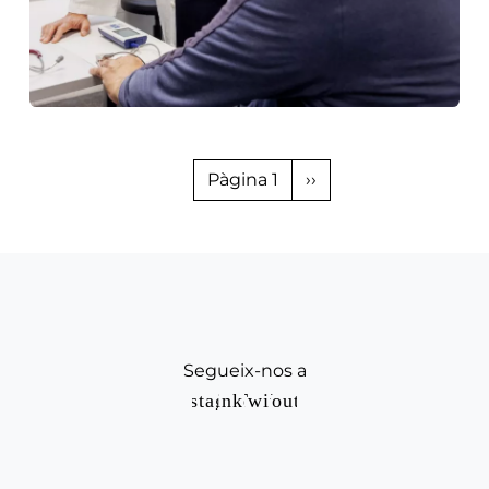
Paginació
Pàgina següent
Pàgina 1
››
Segueix-nos a
Instagram
Linkedin
Twitter
Youtube