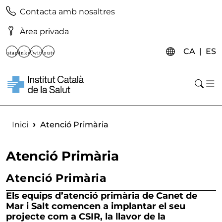
Vés al contingut
Enllaços d'accés directe Atenció Primària
Contacta amb nosaltres
Àrea privada
Xarxes socials
CATAL
E
CA
ES
Instagram
Linkedin
Twitter
Youtube
Obr
Buscar contingut
Escriviu els termes de cerca i premeu Enter o feu clic a
Fil d'ariadna
Inici
Atenció Primària
Atenció Primària
Atenció Primària
Els equips d’atenció primària de Canet de
Mar i Salt comencen a implantar el seu
projecte com a CSIR, la llavor de la