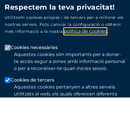
Contacteu amb nosaltres
Respectem la teva privacitat!
Qui som
Utilitzem cookies pròpies i de tercers per a millorar els
Actualitat
nostres serveis. Pots canviar la configuració o obtenir
Hospital Trueta
política de cookies
més informació a la nostra
Mapa del web
Canal Salut
Cookies necessàries
Aquestes cookies són importants per a donar-
te accés segur a zones amb informació personal
o per a reconèixer-te quan inicies sessió.
Cookies de tercers
Aquestes cookies pertanyen a altres serveis
Avís legal
utilitzats al web, els quals ofereixen diferents
funcionalitats com per exemple Twitter,
Política de privacitat
Facebook o Google, etc.
Política de protecció de dades
DESAR CONFIGURACIÓ