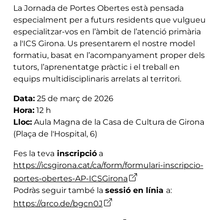
La Jornada de Portes Obertes està pensada
especialment per a futurs residents que vulgueu
especialitzar-vos en l’àmbit de l’atenció primària
a l'ICS Girona. Us presentarem el nostre model
formatiu, basat en l’acompanyament proper dels
tutors, l’aprenentatge pràctic i el treball en
equips multidisciplinaris arrelats al territori.
Data:
25 de març de 2026
Hora:
12 h
Lloc:
Aula Magna de la Casa de Cultura de Girona
(Plaça de l'Hospital, 6)
Fes la teva
inscripció
a
https://icsgirona.cat/ca/form/formulari-inscripcio-
portes-obertes-AP-ICSGirona
Podràs seguir també la
sessió en línia
a:
https://qrco.de/bgcn0J