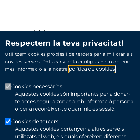
Avís legal
Respectem la teva privacitat!
Política de privacitat
Utilitzem cookies pròpies i de tercers per a millorar els
nostres serveis. Pots canviar la configuració o obtenir
Política de protecció de dades
política de cookies
més informació a la nostra
Accessibilitat
Cookies necessàries
Aquestes cookies són importants per a donar-
te accés segur a zones amb informació personal
o per a reconèixer-te quan inicies sessió.
Copyright © 2026, ICS-IAS
Tots els drets reservats.
Cookies de tercers
Aquestes cookies pertanyen a altres serveis
utilitzats al web, els quals ofereixen diferents