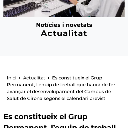
Notícies i novetats
Actualitat
Fil d'ariadna
Inici
Actualitat
Es constitueix el Grup
Permanent, l’equip de treball que haurà de fer
avançar el desenvolupament del Campus de
Salut de Girona segons el calendari previst
Es constitueix el Grup
Permanent, l’equip de treball