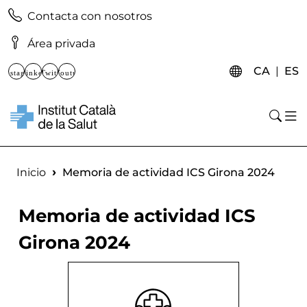
Pasar al contenido principal
Enllaços d'accés directe Atenció Primària
Contacta con nosotros
Área privada
Xarxes socials
CATA
E
CA
ES
Instagram
Linkedin
Twitter
Youtube
Abr
Buscar contenido
Escriba los términos de búsqueda y pulse Enter o haga 
Ruta de navegación
Inicio
Memoria de actividad ICS Girona 2024
Memoria de actividad ICS
Girona 2024