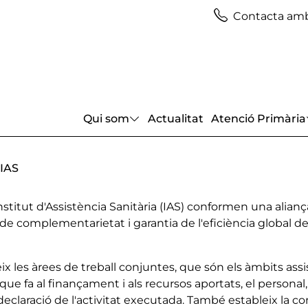
Contacta amb
Qui som
Actualitat
Atenció Primària
'IAS
 l'Institut d'Assistència Sanitària (IAS) conformen una ali
e complementarietat i garantia de l'eficiència global de l'o
eix les àrees de treball conjuntes, que són els àmbits as
el que fa al finançament i als recursos aportats, el persona
a declaració de l'activitat executada. També estableix la 