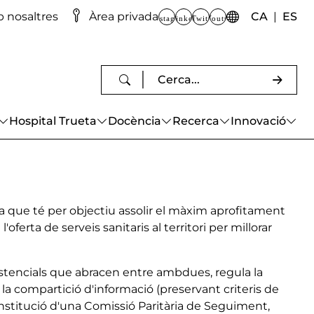
CATALA
SP
 nosaltres
Àrea privada
CA
ES
Instagram
Linkedin
Twitter
Youtube
Enllaços d'accés directe Ate
Xarxes socials
Buscar contingut
Escriviu els termes de cerca i premeu E
Hospital Trueta
Docència
Recerca
Innovació
ança que té per objectiu assolir el màxim aprofitament
ferta de serveis sanitaris al territori per millorar
sistencials que abracen entre ambdues, regula la
l, la compartició d'informació (preservant criteris de
constitució d'una Comissió Paritària de Seguiment,